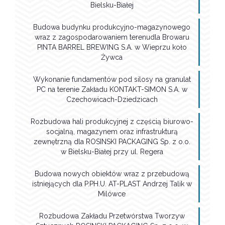
Bielsku-Białej
Budowa budynku produkcyjno-magazynowego
wraz z zagospodarowaniem terenudla Browaru
PINTA BARREL BREWING S.A. w Wieprzu koło
Żywca
Wykonanie fundamentów pod silosy na granulat
PC na terenie Zakładu KONTAKT-SIMON S.A. w
Czechowicach-Dziedzicach
Rozbudowa hali produkcyjnej z częścią biurowo-
socjalną, magazynem oraz infrastrukturą
zewnętrzną dla ROSINSKI PACKAGING Sp. z o.o.
w Bielsku-Białej przy ul. Regera
Budowa nowych obiektów wraz z przebudową
istniejących dla P.PH.U. AT-PLAST Andrzej Talik w
Milówce
Rozbudowa Zakładu Przetwórstwa Tworzyw