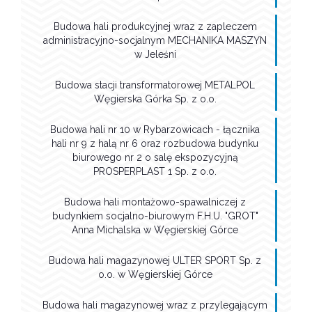
Budowa hali produkcyjnej wraz z zapleczem
administracyjno-socjalnym MECHANIKA MASZYN
w Jeleśni
Budowa stacji transformatorowej METALPOL
Węgierska Górka Sp. z o.o.
Budowa hali nr 10 w Rybarzowicach - łącznika
hali nr 9 z halą nr 6 oraz rozbudowa budynku
biurowego nr 2 o salę ekspozycyjną
PROSPERPLAST 1 Sp. z o.o.
Budowa hali montażowo-spawalniczej z
budynkiem socjalno-biurowym F.H.U. "GROT"
Anna Michalska w Węgierskiej Górce
Budowa hali magazynowej ULTER SPORT Sp. z
o.o. w Węgierskiej Górce
Budowa hali magazynowej wraz z przylegającym