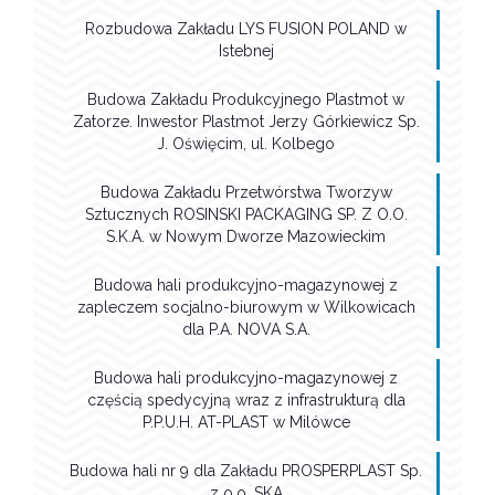
Rozbudowa Zakładu LYS FUSION POLAND w
Istebnej
Budowa Zakładu Produkcyjnego Plastmot w
Zatorze. Inwestor Plastmot Jerzy Górkiewicz Sp.
J. Oświęcim, ul. Kolbego
Budowa Zakładu Przetwórstwa Tworzyw
Sztucznych ROSINSKI PACKAGING SP. Z O.O.
S.K.A. w Nowym Dworze Mazowieckim
Budowa hali produkcyjno-magazynowej z
zapleczem socjalno-biurowym w Wilkowicach
dla P.A. NOVA S.A.
Budowa hali produkcyjno-magazynowej z
częścią spedycyjną wraz z infrastrukturą dla
P.P.U.H. AT-PLAST w Milówce
Budowa hali nr 9 dla Zakładu PROSPERPLAST Sp.
z o.o. SKA