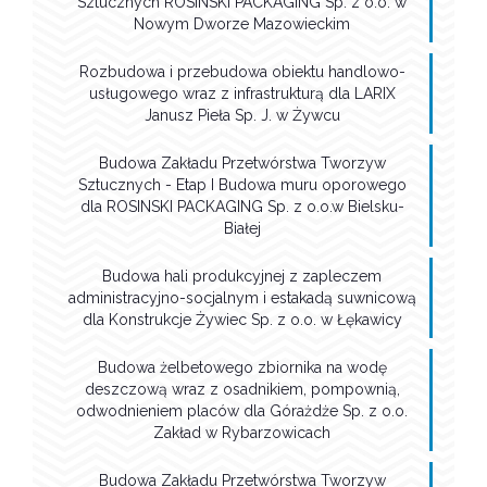
Sztucznych ROSINSKI PACKAGING Sp. z o.o. w
Nowym Dworze Mazowieckim
Rozbudowa i przebudowa obiektu handlowo-
usługowego wraz z infrastrukturą dla LARIX
Janusz Pieła Sp. J. w Żywcu
Budowa Zakładu Przetwórstwa Tworzyw
Sztucznych - Etap I Budowa muru oporowego
dla ROSINSKI PACKAGING Sp. z o.o.w Bielsku-
Białej
Budowa hali produkcyjnej z zapleczem
administracyjno-socjalnym i estakadą suwnicową
dla Konstrukcje Żywiec Sp. z o.o. w Łękawicy
Budowa żelbetowego zbiornika na wodę
deszczową wraz z osadnikiem, pompownią,
odwodnieniem placów dla Górażdże Sp. z o.o.
Zakład w Rybarzowicach
Budowa Zakładu Przetwórstwa Tworzyw