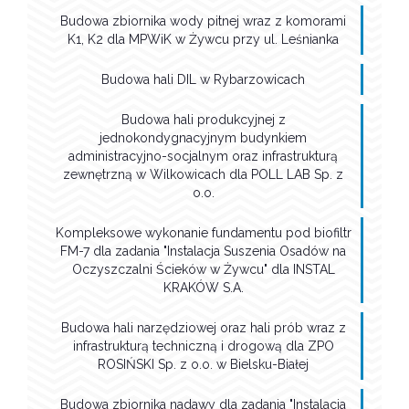
Budowa zbiornika wody pitnej wraz z komorami
K1, K2 dla MPWiK w Żywcu przy ul. Leśnianka
Budowa hali DIL w Rybarzowicach
Budowa hali produkcyjnej z
jednokondygnacyjnym budynkiem
administracyjno-socjalnym oraz infrastrukturą
zewnętrzną w Wilkowicach dla POLL LAB Sp. z
o.o.
Kompleksowe wykonanie fundamentu pod biofiltr
FM-7 dla zadania "Instalacja Suszenia Osadów na
Oczyszczalni Ścieków w Żywcu" dla INSTAL
KRAKÓW S.A.
Budowa hali narzędziowej oraz hali prób wraz z
infrastrukturą techniczną i drogową dla ZPO
ROSIŃSKI Sp. z o.o. w Bielsku-Białej
Budowa zbiornika nadawy dla zadania "Instalacja