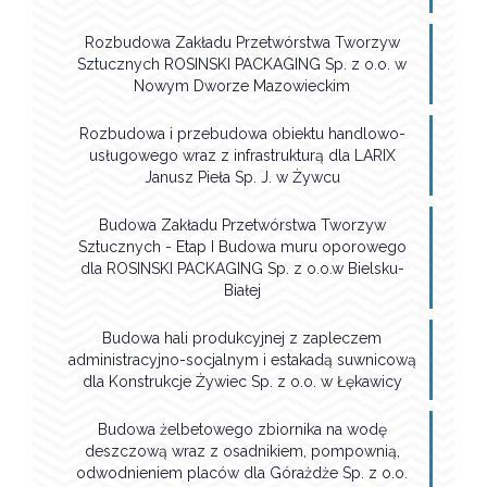
Rozbudowa Zakładu Przetwórstwa Tworzyw
Sztucznych ROSINSKI PACKAGING Sp. z o.o. w
Nowym Dworze Mazowieckim
Rozbudowa i przebudowa obiektu handlowo-
usługowego wraz z infrastrukturą dla LARIX
Janusz Pieła Sp. J. w Żywcu
Budowa Zakładu Przetwórstwa Tworzyw
Sztucznych - Etap I Budowa muru oporowego
dla ROSINSKI PACKAGING Sp. z o.o.w Bielsku-
Białej
Budowa hali produkcyjnej z zapleczem
administracyjno-socjalnym i estakadą suwnicową
dla Konstrukcje Żywiec Sp. z o.o. w Łękawicy
Budowa żelbetowego zbiornika na wodę
deszczową wraz z osadnikiem, pompownią,
odwodnieniem placów dla Górażdże Sp. z o.o.