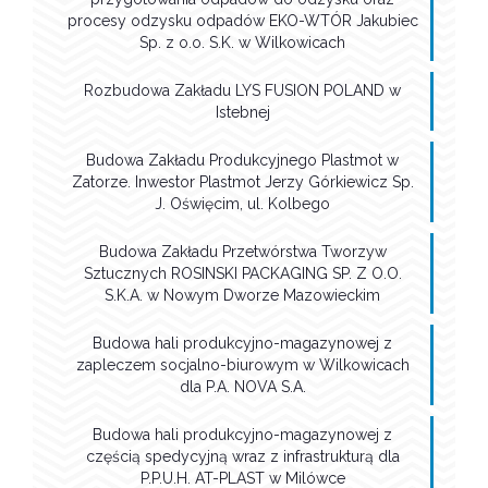
procesy odzysku odpadów EKO-WTÓR Jakubiec
Sp. z o.o. S.K. w Wilkowicach
Rozbudowa Zakładu LYS FUSION POLAND w
Istebnej
Budowa Zakładu Produkcyjnego Plastmot w
Zatorze. Inwestor Plastmot Jerzy Górkiewicz Sp.
J. Oświęcim, ul. Kolbego
Budowa Zakładu Przetwórstwa Tworzyw
Sztucznych ROSINSKI PACKAGING SP. Z O.O.
S.K.A. w Nowym Dworze Mazowieckim
Budowa hali produkcyjno-magazynowej z
zapleczem socjalno-biurowym w Wilkowicach
dla P.A. NOVA S.A.
Budowa hali produkcyjno-magazynowej z
częścią spedycyjną wraz z infrastrukturą dla
P.P.U.H. AT-PLAST w Milówce