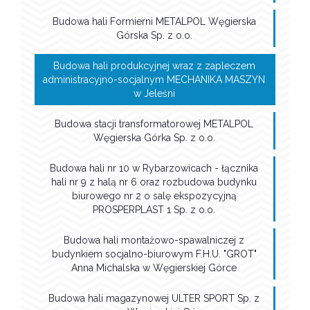
Budowa hali Formierni METALPOL Węgierska
Górska Sp. z o.o.
Budowa hali produkcyjnej wraz z zapleczem
administracyjno-socjalnym MECHANIKA MASZYN
w Jeleśni
Budowa stacji transformatorowej METALPOL
Węgierska Górka Sp. z o.o.
Budowa hali nr 10 w Rybarzowicach - łącznika
hali nr 9 z halą nr 6 oraz rozbudowa budynku
biurowego nr 2 o salę ekspozycyjną
PROSPERPLAST 1 Sp. z o.o.
Budowa hali montażowo-spawalniczej z
budynkiem socjalno-biurowym F.H.U. "GROT"
Anna Michalska w Węgierskiej Górce
Budowa hali magazynowej ULTER SPORT Sp. z