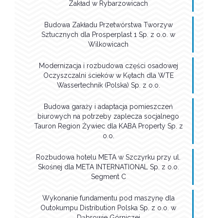
Zakład w Rybarzowicach
Budowa Zakładu Przetwórstwa Tworzyw
Sztucznych dla Prosperplast 1 Sp. z o.o. w
Wilkowicach
Modernizacja i rozbudowa części osadowej
Oczyszczalni ścieków w Kętach dla WTE
Wassertechnik (Polska) Sp. z o.o.
Budowa garaży i adaptacja pomieszczeń
biurowych na potrzeby zaplecza socjalnego
Tauron Region Żywiec dla KABA Property Sp. z
o.o.
Rozbudowa hotelu META w Szczyrku przy ul.
Skośnej dla META INTERNATIONAL Sp. z o.o.
Segment C
Wykonanie fundamentu pod maszynę dla
Outokumpu Distribution Polska Sp. z o.o. w
Dąbrowie Górniczej