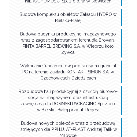
NIERUCHOMOŚCI Sp. z o.o. w Wilkowicach
Budowa kompleksu obiektów Zakładu HYDRO w
Bielsku-Białej
Budowa budynku produkcyjno-magazynowego
wraz z zagospodarowaniem terenudla Browaru
PINTA BARREL BREWING S.A. w Wieprzu koło
Żywca
Wykonanie fundamentów pod silosy na granulat
PC na terenie Zakładu KONTAKT-SIMON S.A. w
Czechowicach-Dziedzicach
Rozbudowa hali produkcyjnej z częścią biurowo-
socjalną, magazynem oraz infrastrukturą
zewnętrzną dla ROSINSKI PACKAGING Sp. z o.o.
w Bielsku-Białej przy ul. Regera
Budowa nowych obiektów wraz z przebudową
istniejących dla P.PH.U. AT-PLAST Andrzej Talik w
Milówce